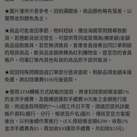
★圖片僅供示意參考，因拍攝關係，商品顏色略有落差，以
實際收到顏色為主。
★商品可能會因季節、物料短缺、運送海關等問題導致斷
貨。若遇斷貨狀況發生，可提供等同或是價高(補差額)金額
商品協助換貨。若您無須換貨，倉庫會直接寄出同訂單剩餘
的現貨商品，斷貨品金額將轉為紅利購物金，退至您的會員
帳戶，同筆訂單內其他有貨的商品恕不提供取消。
★若因特殊問題造成訂單部分退貨退款，剩餘品項金額未達
免運，將扣除運費$100元後退款。
★使用ATM轉帳方式結帳的退款，將會扣除原結帳金額1%
的金流手續費，及臨櫃退匯款手續費30元後之金額進行退
款，完成退款時間約7～14個工作日不等，煩請您提供詳載
帳戶資料(銀行、分行、帳號及戶名)圖片，傳送至官方客服
後台，以利後續作業進行。(EX:原結帳金額$299，收取1%
金流手續費為$3，再加收$30匯款手續費，共扣除$33元)