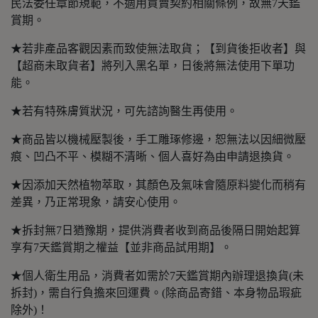
民法委任章節規範，不適用買賣契約相關條例，故無7天鑑
賞期。
★若非產品客觀因素而致使無法取貨；【到貨後拒收者】與
【超商未取貨者】將列入黑名單，日後將無法使用下單功
能。
★若有特殊膚質狀況，可先諮詢醫生再使用。
★商品皆以機械壓製後，手工雕琢修邊，恕無法以因細微壓
痕、凹凸不平、模糊不清晰、個人喜好為由申請退換貨。
★因添加天然植物萃取，其顏色及氣味會隨原料變化而稍有
差異，乃正常現象，請安心使用。
★拆封無7日猶豫期，提供消費者收到商品後隔日開始起算
享有7天鑑賞期之權益【並非商品試用期】。
★個人衛生用品，消費者如需於7天鑑賞期內辦理退換貨(未
拆封)，需自行負擔來回運費。(除商品寄錯、本身物品瑕疵
除外)！