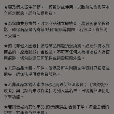
★顧及個人衛生問題，一經拆封或使用，以致無法恢復原本
全新之狀態，恕無法退換貨。
★為保障雙方權益，收到商品請立即檢查，務必開箱全程錄
影，確保商品是否寄錯/缺貨/瑕疵等問題，若無以上資訊將
不受理。
★如【非個人因素】造成商品問題須退換貨，必須保持收到
商品的「原始狀態」含包裝，不可有任何人為損壞或人為使
用痕跡，切勿缺漏任何配件或損毀原廠外盒。
★若是商品本體、配件、贈品及所有附隨文件資料已損壞或
遺失，恕無法提供退換貨服務。
★若非產品客觀因素(如天災)而致使無法取貨；【到貨後拒
收者】與【超商未取貨者】將列入黑名單，日後將無法使用
下單功能。
★若與賣場內其他商品(如:預購選品)合併下單，考量倉儲的
配置，可能會分開出貨。