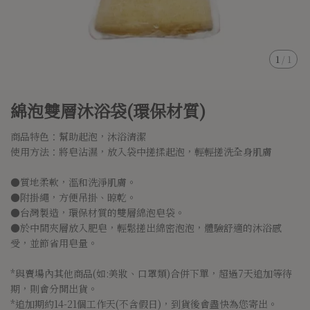
1
/
1
綿泡雙層沐浴袋(環保材質)
商品特色：幫助起泡，沐浴清潔
使用方法：將皂沾濕，放入袋中搓揉起泡，輕輕搓洗全身肌膚
●質地柔軟，溫和洗淨肌膚。
●附掛繩，方便吊掛、晾乾。
●台灣製造，環保材質的雙層綿泡皂袋。
●於中間夾層放入肥皂，輕鬆搓出綿密泡泡，體驗舒適的沐浴感
受，並節省用皂量。
*與賣場內其他商品(如:美妝、口罩類)合併下單，超過7天追加等待
期，則會分開出貨。
*追加期約14-21個工作天(不含假日)，到貨後會盡快為您寄出。