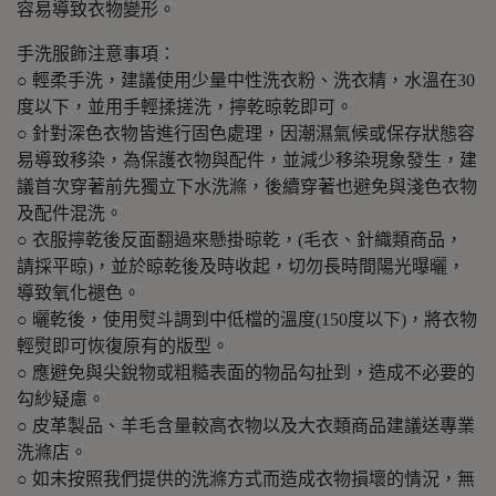
容易導致衣物變形。
手洗服飾注意事項：
○ 輕柔手洗，建議使用少量中性洗衣粉、洗衣精，水溫在30
度以下，並用手輕揉搓洗，擰乾晾乾即可。
○ 針對深色衣物皆進行固色處理，因潮濕氣候或保存狀態容
易導致移染，為保護衣物與配件，並減少移染現象發生，建
議首次穿著前先獨立下水洗滌，後續穿著也避免與淺色衣物
及配件混洗。
○ 衣服擰乾後反面翻過來懸掛晾乾，(毛衣、針織類商品，
請採平晾)，並於晾乾後及時收起，切勿長時間陽光曝曬，
導致氧化褪色。
○ 曬乾後，使用熨斗調到中低檔的溫度(150度以下)，將衣物
輕熨即可恢復原有的版型。
○ 應避免與尖銳物或粗糙表面的物品勾扯到，造成不必要的
勾紗疑慮。
○ 皮革製品、羊毛含量較高衣物以及大衣類商品建議送專業
洗滌店。
○ 如未按照我們提供的洗滌方式而造成衣物損壞的情況，無