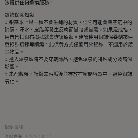
法提供任何退換服務。
銀飾保養知識
○ 銀基本上是一種不會生鏽的材質，但它可能會與空氣中的
硫磺、汗水、皮脂等發生反應而變暗或變黑。如果是戒指，
用市售拭銀布擦拭就會恢復原狀。建議使用銀飾保養劑來保
養銀飾項鍊等細鏈。此保養方式僅適用於銀飾，不適用於鍍
金物品。
○ 進入溫泉區時不要穿戴飾品，避免溫泉的特殊成分及高溫
影響。
○ 未配戴時，請擦去污垢後並存放在密閉容器中，避免銀飾
氧化。
聯絡資訊
客服專線：02-27410417