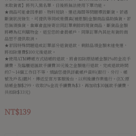
未取貨者】將列入黑名單，日後將無法使用下單功能。
★商品可能會因季節、物料短缺、運送海關等問題導致斷貨。若遇
斷貨狀況發生，可提供等同或是價高(補差額)金額商品協助換貨。若
您無須換貨，倉庫會直接寄出同訂單剩餘的現貨商品，斷貨品金額
將轉為紅利購物金，退至您的會員帳戶，同筆訂單內其他有貨的商
品恕不提供取消。
★若因特殊問題造成訂單部分退貨退款，剩餘品項金額未達免運，
將扣除運費$100元後退款。
★使用ATM轉帳方式結帳的退款，將會扣除原結帳金額1%的金流手
續費，及臨櫃退匯款手續費30元後之金額進行退款，完成退款時間
約7～14個工作日不等，煩請您提供詳載帳戶資料(銀行、分行、帳
號及戶名)圖片，傳送至官方客服後台，以利後續作業進行。(EX:原
結帳金額$299，收取1%金流手續費為$3，再加收$30匯款手續費，
共扣除$33元)
NT$139