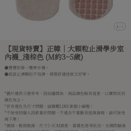
1
/
1
【現貨特賣】正韓│大顆粒止滑學步室
內襪_淺棕色 (M約3~5歲)
●寶寶的第一雙學步襪。
●底部止滑顆粒不怕滑，棉質舒適透氣又好穿。
*圖片僅供示意參考，因拍攝關係，商品顏色略有落差，以實際收到
顏色為主。
*若有選色及尺寸問題，請聯繫LINE客服小編喔！
*不接受因個人因素喜好問題，不適合不喜歡而退換貨唷，請可接受
再下單！
*線頭、輕微脫線、尺寸2-3CM誤差、螢幕色差等狀況，在國際驗貨