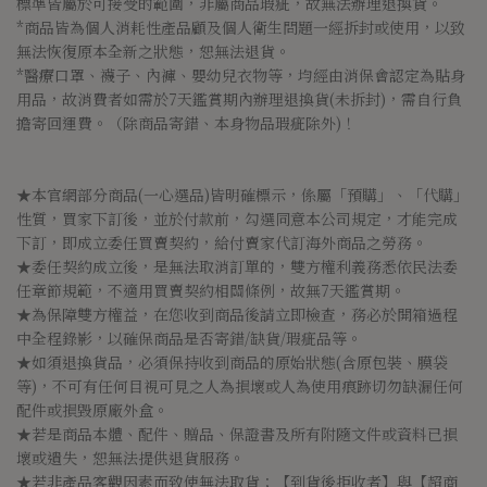
標準皆屬於可接受的範圍，非屬商品瑕疵，故無法辦理退換貨。
*商品皆為個人消耗性產品顧及個人衛生問題一經拆封或使用，以致
無法恢復原本全新之狀態，恕無法退貨。
*醫療口罩、襪子、內褲、嬰幼兒衣物等，均經由消保會認定為貼身
用品，故消費者如需於7天鑑賞期內辦理退換貨(未拆封)，需自行負
擔寄回運費。（除商品寄錯、本身物品瑕疵除外)！
★本官網部分商品(一心選品)皆明確標示，係屬「預購」、「代購」
性質，買家下訂後，並於付款前，勾選同意本公司規定，才能完成
下訂，即成立委任買賣契約，給付賣家代訂海外商品之勞務。
★委任契約成立後，是無法取消訂單的，雙方權利義務悉依民法委
任章節規範，不適用買賣契約相關條例，故無7天鑑賞期。
★為保障雙方權益，在您收到商品後請立即檢查，務必於開箱過程
中全程錄影，以確保商品是否寄錯/缺貨/瑕疵品等。
★如須退換貨品，必須保持收到商品的原始狀態(含原包裝、膜袋
等)，不可有任何目視可見之人為損壞或人為使用痕跡切勿缺漏任何
配件或損毀原廠外盒。
★若是商品本體、配件、贈品、保證書及所有附隨文件或資料已損
壞或遺失，恕無法提供退貨服務。
★若非產品客觀因素而致使無法取貨；【到貨後拒收者】與【超商