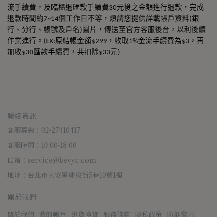
流手續費，及臨櫃退匯款手續費30元後之金額進行退款，完成
退款時間約7~14個工作日不等，煩請您提供詳載帳戶資料(銀
行、分行、帳號及戶名)圖片，傳送至官方客服後台，以利後續
作業進行。(EX:原結帳金額$299，收取1%金流手續費為$3，再
加收$30匯款手續費，共扣除$33元)
聯絡資訊
客服專線：02-27410417
客服時間：10:00-18:00
信箱：service@bevyc.com
地址：台北市大安區龍泉街5巷10號1樓
關於我們
關於我們
我的帳戶
退貨換貨
服務條款
隱私政策
防詐警示