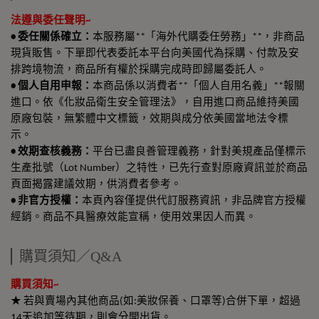
法遵與委任聲明~
• 委任關係確立：
本服務屬**「海外代購委任勞務」**，非商品
現貨販售。下單即代表委託本平台向美國代為採購、付款及安
排跨境物流，商品所有權於採購完成時即歸屬委託人。
• 個人自用申報：
本商品係以消費者**「個人自用名義」**報關
進口。依《化妝品衛生安全管理法》，自用進口商品維持美國
原廠包裝，無繁體中文標籤，效期與成分依美國當地法令標
示。
• 效期查核義務：
平台已盡良善管理義務，針對美規產品僅標示
生產批號（Lot Number）之特性，已先行查對原廠資訊並於商品
頁面揭露建議效期，供消費者參考。
• 非官方授權：
本頁內容僅提供代訂服務資訊，非品牌官方授權
經銷。商品不具醫療效能宣稱，使用效果因人而異。
購買須知／Q&A
購買須知~
★ 若與賣場內其他商品(如:美妝保養、口罩等)合併下單，超過
14天追加等待期，則會分開出貨。