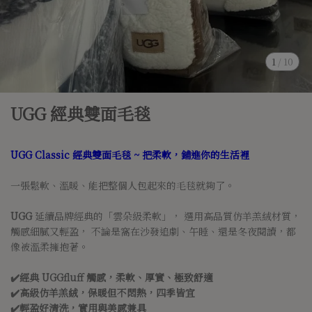
1
/
10
UGG 經典雙面毛毯
UGG Classic 經典雙面毛毯 ~ 把柔軟，鋪進你的生活裡
一張鬆軟、溫暖、能把整個人包起來的毛毯就夠了。
UGG
延續品牌經典的「雲朵級柔軟」， 選用高品質仿羊羔絨材質，
觸感細膩又輕盈， 不論是窩在沙發追劇、午睡、還是冬夜閱讀，都
像被溫柔擁抱著。
✔️經典 UGGfluff 觸感，柔軟、厚實、極致舒適
✔️高級仿羊羔絨，保暖但不悶熱，四季皆宜
✔️輕盈好清洗，實用與美感兼具