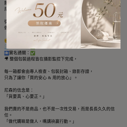
散！
尼森能做到 百分百真實
從 採購 → 物流 → 通關 → 到您手上，
做到真正無法投機的平行輸入，一條龍服務
購入來源：
購買憑證：
實名通關：
🎥 整個包裝過程皆在攝影監控下完成，
每一箱都會由專人檢查、包裝封箱、錄影存證，
只為了讓你「買的安心 & 用的放心」。
尼森的信念是：
「貨要真、心要正。」
我們賣的不是商品，也不是一次性交易，而是長長久久的信
任。
「做代購嘛是做人，嘴講袂贏行動。」