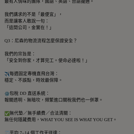
最有人情味的團隊，國語、英語、台語攏通。
我們講求的不是「最便宜」，
而是讓客人敢說一句：
「這間公司，金實在！」
Q3：尼森的物流流程怎麼保證安全？
我們的宗旨是：
「安全到你家，才算完工。使命必達啦！」
每週固定專機直飛台灣：
穩定、不誤點，時效最保障。
包稅 DD 直送系統：
報關透明、無暗坎，頻繁進口關稅我們也一併罩。
無代墊／無手續費／合法清關：
無任何隱藏費用，WHAT YOU SEE IS WHAT YOU GET。
平均 7–14 個工作天送達：