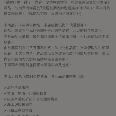
*醫療口罩、襪子、內褲、嬰幼兒衣物等，均經由消保會認定為貼身
用品，故消費者如需於7天鑑賞期內辦理退換貨(未拆封)，需自行負
擔寄回運費。（除商品寄錯、本身物品瑕疵除外)！
本商品非本店販售商品，本店僅提供海外代購服務。
商品由顧客委託本店自國外合法通路購買，並以原封包裝寄送。
本頁面所示價格＝國外商品原價＋代購服務費，不代表商品由本店
販售。
由於屬個別委託代買服務性質，依《化粧品衛生安全管理法》相關
規範，本店不需負化粧品產品責任或提供產品相關功效保證，產品
內容與使用方式請以品牌原廠資訊為準。
下單即表示理解並同意本服務內容及性質。
本店身份為代購服務提供者，非商品銷售或進口商。
✔海外代購服務
✔售價＝原價＋代購服務費
✔依客戶委託於國外合法通路購買
✔非本店販售商品
✔代購品無退換貨