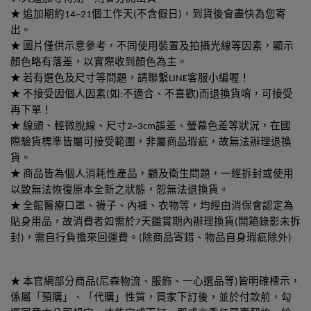
★ 追加期約14~21個工作天(不含假日)，到貨後會盡快為您寄
出。
★ 圖片僅供示意參考，不同使用裝置及拍攝光線等因素，顯示
顏色略有落差，以實際收到顏色為主。
★ 若有選色及尺寸等問題，請聯繫LINE客服小編喔！
★ 不接受因個人因素(如:不適合、不喜歡)而退換貨唷，可接受
再下單！
★ 線頭、輕微脫線、尺寸2~3cm誤差、螢幕色差等狀況，在國
際驗貨標準皆屬可接受範圍，非屬商品瑕疵，故無法辦理退換
貨。
★ 商品皆為個人消耗性產品，顧及衛生問題，一經拆封或使用
以致無法恢復原本全新之狀態，恕無法退換貨。
★ 全館醫療口罩、襪子、內褲、衣物等，均經由消保會認定為
貼身用品，故消費者如需於7天鑑賞期內辦理換貨(開箱錄影未拆
封)，需自行負擔來回運費。(除商品寄錯、物品自身瑕疵除外)
★ 本官網部分商品(尼森物流、服飾、一心選品等)皆明確標示，
係屬「預購」、「代購」性質，買家下訂後，並於付款前，勾