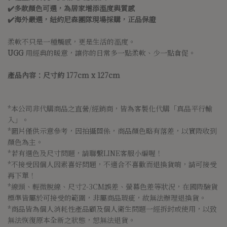
✔️多款顏色可選，為居家增添溫度與質感
✔️海外嚴選，紐約尼森團隊現場採購，正品保證
柔軟不只是一種觸感，更是生活的溫度。
UGG
用經典的暖意，讓你的日常多一點柔軟、少一點倉促。
產品內容：尺寸約 177cm x 127cm
*本公司非代購商品之直營/經銷商，皆為客製化代購「真品平行輸
入」。
*圖片僅供示意參考，因拍攝關係，商品顏色略有落差，以實際收到
顏色為主。
*若有選色及尺寸問題，請聯繫LINE客服小編喔！
*不接受因個人因素喜好問題，不適合不喜歡而退換貨唷，請可接受
再下單！
*線頭、輕微脫線、尺寸2-3CM誤差、螢幕色差等狀況，在國際驗貨
標準皆屬於可接受的範圍，非屬商品瑕疵，故無法辦理退換貨。
*商品皆為個人消耗性產品顧及個人衛生問題一經拆封或使用，以致
無法恢復原本全新之狀態，恕無法退貨。