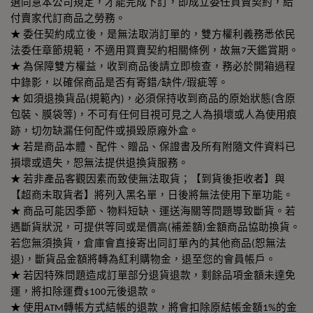
選同意本公司規定，才能完成下訂，即成立委任買賣契約，給
付賣家代訂商品之勞務。
★ 委任契約成立後，是無法取消訂單的，雙方權利義務悉依民
法委任章節規範，不適用買賣契約相關條例，故無7天鑑賞期。
★ 為保障雙方權益，收到商品後請立即檢查，務必於開箱過程
中錄影，以確保商品是否有寄錯/缺件/瑕疵等。
★ 如須退換貨品(規範內)，必須保持收到商品的原始狀態(含原
包裝、膜袋等)，不可有任何目視可見之人為損壞或人為使用痕
跡，切勿缺漏任何配件或損毀原廠外盒。
★ 若是商品本體、配件、贈品、保證書及所有附隨文件資料已
損壞或遺失，恕無法提供退換貨服務。
★ 若非產品客觀因素而致使無法取貨；【到貨後拒收者】與
【超商未取貨者】將列入黑名單，日後將無法使用下單功能。
★ 商品可能因季節、物料短缺、運送海關等問題導致斷貨。若
遇斷貨狀況，可提供等同或是價高(補差額)金額商品協助換貨。
若您無須換貨，倉庫會直接寄出同訂單內的其他商品(恕無法
退)，斷貨品金額將轉為紅利購物金，退至您的會員帳戶。
★ 若因特殊問題造成訂單部分退貨退款，剩餘品項金額未達免
運，將扣除運費$100元後退款。
★ 使用ATM轉帳方式結帳的退款，將會扣除原結帳金額1%的金