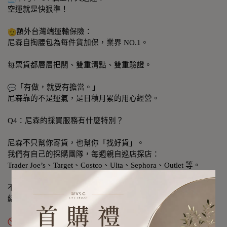
空運就是快狠準！
額外台灣端運輸保險：
尼森自掏腰包為每件貨加保，業界 NO.1。
每票貨都層層把關、雙重清點、雙重驗證。
「有做，就要有擔當。」
尼森靠的不是運氣，是日積月累的用心經營。
Q4：尼森的採買服務有什麼特別？
尼森不只幫你寄貨，也幫你「找好貨」。
我們有自己的採購團隊，每週親自巡店探店：
Trader Joe’s、Target、Costco、Ulta、Sephora、Outlet 等。
不是看照片下單，是實際去摸、去問、去比，
結合台美市場脈動，讓您輕鬆購入優質美貨。
杜絕假貨！ 假奶粉、仿冒品、調包貨、真假混 —— 通通退