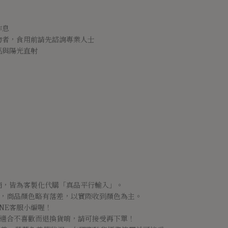
作息
物者，食用前請先諮詢專業人士
溫與陽光直射
商，皆為客製化代購「真品平行輸入」。
係，商品顏色略有落差，以實際收到顏色為主。
NE客服小編喔！
不適合不喜歡而退換貨唷，請可接受再下單！