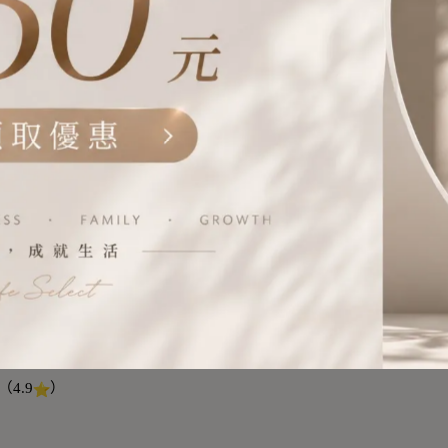
袂久。」
(DE×1 + NY×2)。
（4.9
）