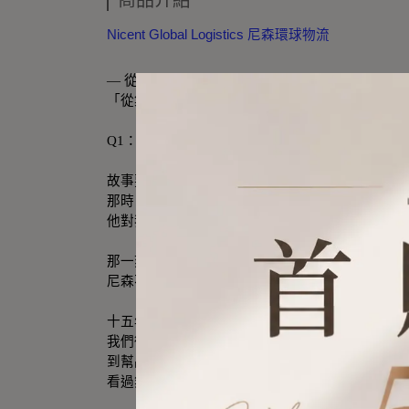
商品介紹
Nicent Global Logistics 尼森環球物流
— 從紐約
到台北
「從集運到選品，尼森送的不是貨，是信任。」
Q1：尼森是怎麼開始的？
故事要從
2010 年紐約的一箱包裹
說起。
那時，一位台灣留學生要寄母親節禮物回家，
他對我們說：「拜託一定要幫我送到，這箱是要給
那一刻我們明白——
尼森不只是運貨，更是在傳遞思念與感情。
十五年過去了，
我們從幫學生寄行李、幫媽祖信徒運香灰，
到幫品牌出貨、幫代購整貨。
看過無數箱貨，也聽過無數個「謝謝」。