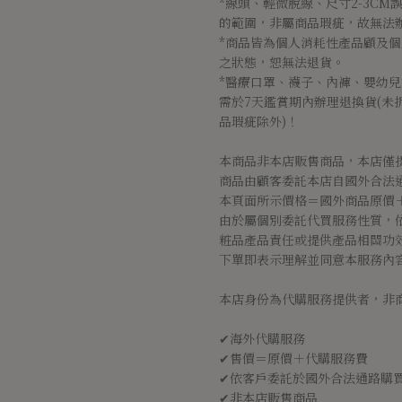
*線頭、輕微脫線、尺寸2-3C
的範圍，非屬商品瑕疵，故無法
*商品皆為個人消耗性產品顧及
之狀態，恕無法退貨。
*醫療口罩、襪子、內褲、嬰幼
需於7天鑑賞期內辦理退換貨(未
品瑕疵除外)！
本商品非本店販售商品，本店僅
商品由顧客委託本店自國外合法
本頁面所示價格＝國外商品原價
由於屬個別委託代買服務性質，
粧品產品責任或提供產品相關功
下單即表示理解並同意本服務內
本店身份為代購服務提供者，非
✔海外代購服務
✔售價＝原價＋代購服務費
✔依客戶委託於國外合法通路購
✔非本店販售商品