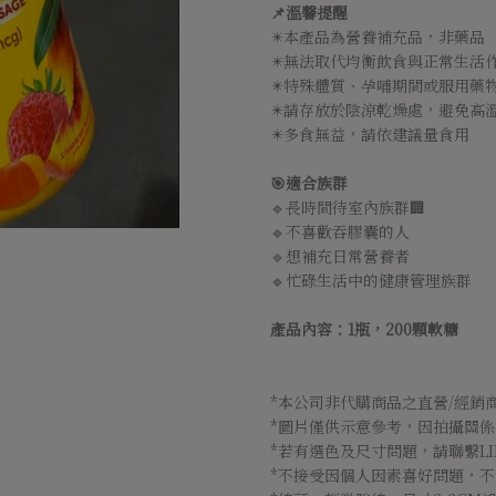
📌溫馨提醒
✴️本產品為營養補充品，非藥品
✴️無法取代均衡飲食與正常生活
✴️特殊體質、孕哺期間或服用藥
✴️請存放於陰涼乾燥處，避免高
✴️多食無益，請依建議量食用
🎯適合族群
🔹長時間待室內族群🏢
🔹不喜歡吞膠囊的人
🔹想補充日常營養者
🔹忙碌生活中的健康管理族群
產品內容：1瓶，200顆軟糖
*本公司非代購商品之直營/經銷
*圖片僅供示意參考，因拍攝關
*若有選色及尺寸問題，請聯繫LI
*不接受因個人因素喜好問題，