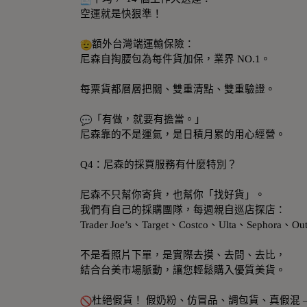
空運就是快狠準！
額外台灣端運輸保險：
尼森自掏腰包為每件貨加保，業界 NO.1。
每票貨都層層把關、雙重清點、雙重驗證。
「有做，就要有擔當。」
尼森靠的不是運氣，是日積月累的用心經營。
Q4：尼森的採買服務有什麼特別？
尼森不只幫你寄貨，也幫你「找好貨」。
我們有自己的採購團隊，每週親自巡店探店：
Trader Joe’s、Target、Costco、Ulta、Sephora、Ou
不是看照片下單，是實際去摸、去問、去比，
結合台美市場脈動，讓您輕鬆購入優質美貨。
杜絕假貨！ 假奶粉、仿冒品、調包貨、真假混 