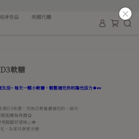
純淨皂品
美國代購
高效D3軟糖
生活~ 每天一顆小軟糖，輕鬆補充你的陽光活力☀️🍬
生素D3來源，作為日常營養補充的一部分
鬆咀嚼無負擔😋
受酸甜好滋味🍊🍓
充，全家共享更方便