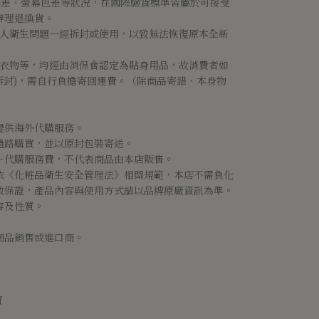
M誤差、螢幕色差等狀況，在國際驗貨標準皆屬於可接受
辦理退換貨。
個人衛生問題一經拆封或使用，以致無法恢復原本全新
兒衣物等，均經由消保會認定為貼身用品，故消費者如
拆封)，需自行負擔寄回運費。（除商品寄錯、本身物
提供海外代購服務。
通路購買，並以原封包裝寄送。
＋代購服務費，不代表商品由本店販售。
依《化粧品衛生安全管理法》相關規範，本店不需負化
效保證，產品內容與使用方式請以品牌原廠資訊為準。
容及性質。
商品銷售或進口商。
買