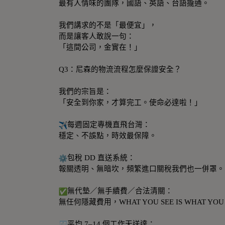
最有人情味的團隊，國語、英語、台語攏通。
我們講求的不是「最便宜」，
而是讓客人敢說一句：
「這間公司，金實在！」
Q3：尼森的物流流程怎麼保證安全？
我們的宗旨是：
「安全到你家，才算完工。使命必達啦！」
每週固定專機直飛台灣：
穩定、不誤點，時效最保障。
包稅 DD 直送系統：
報關透明、無暗坎，頻繁進口關稅我們也一併罩。
無代墊／無手續費／合法清關：
無任何隱藏費用，WHAT YOU SEE IS WHAT YOU
平均 7–14 個工作天送達：