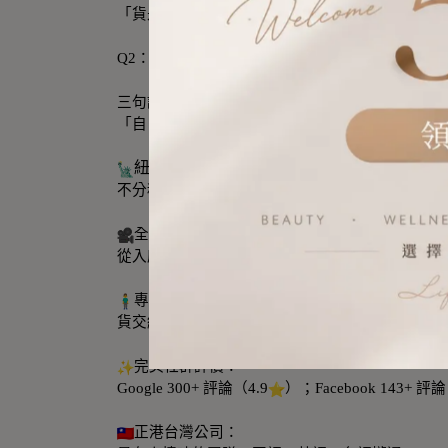
「貨是小事，信任才是大事。真誠走透透，虛華走
Q2：尼森與其他有何不同？
三句話形容我們最準：
「自己倉庫、自己人、自己負責！」
紐約自營倉庫：
不分租、不共享，尼森擁有三個美國代收點，包括免稅倉 
全程錄影監控：
從入庫、打包、貼單、出貨，全程有影有真相。
專屬團隊操作：
貨交給我們，不會消失、不會被轉手。
完美社群評價：
Google 300+ 評論（4.9
）；Facebook 143+ 評論
正港台灣公司：