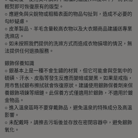
輕熨即可恢復原有的版型。
○ 應避免與尖銳物或粗糙表面的物品勾扯到，造成不必要的
勾紗疑慮。
○ 皮革製品、羊毛含量較高衣物以及大衣類商品建議送專業
洗滌店。
○ 如未按照我們提供的洗滌方式而造成衣物損壞的情況，無
法提供任何退換服務。
銀飾保養知識
○ 銀基本上是一種不會生鏽的材質，但它可能會與空氣中的
硫磺、汗水、皮脂等發生反應而變暗或變黑。如果是戒指，
用市售拭銀布擦拭就會恢復原狀。建議使用銀飾保養劑來保
養銀飾項鍊等細鏈。此保養方式僅適用於銀飾，不適用於鍍
金物品。
○ 進入溫泉區時不要穿戴飾品，避免溫泉的特殊成分及高溫
影響。
○ 未配戴時，請擦去污垢後並存放在密閉容器中，避免銀飾
氧化。