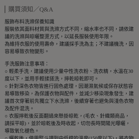
購買須知／Q&A
服飾布料洗滌保養知識
服裝依其面料材質與洗滌方式不同，縮水率也不同，請依建
議的洗滌與晾曬整燙方式，以延長服裝使用年限。
為維持衣服的使用壽命，建議採手洗為主；不建議機洗，因
容易導致衣物變形。
手洗服飾注意事項：
○ 輕柔手洗，建議使用少量中性洗衣粉、洗衣精，水溫在30
度以下，並用手輕揉搓洗，擰乾晾乾即可。
○ 針對深色衣物皆進行固色處理，因潮濕氣候或保存狀態容
易導致移染，為保護衣物與配件，並減少移染現象發生，建
議首次穿著前先獨立下水洗滌，後續穿著也避免與淺色衣物
及配件混洗。
○ 衣服擰乾後反面翻過來懸掛晾乾，(毛衣、針織類商品，
請採平晾)，並於晾乾後及時收起，切勿長時間陽光曝曬，
導致氧化褪色。
○ 曬乾後，使用熨斗調到中低檔的溫度(150度以下)，將衣物