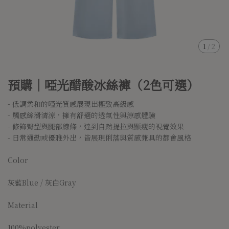
1
/
2
預購｜啞光醋酸冰絲褲（2色可選）
- 低調柔和的啞光質感展現出極致高級感
- 觸感絲滑清涼，擁有舒適的透氣性與涼感體驗
- 修飾臀型與腿部線條，達到自然提拉與顯瘦的視覺效果
- 日常通勤或優雅外出，皆展現俐落與質感兼具的都會風格
Color
灰藍Blue / 灰白Gray
Material
100%polyester